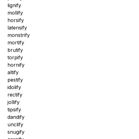
lignify
mollify
horsify
latensify
monstrify
mortify
brutify
torpify
hornify
altify
pestify
idolify
rectify
jollify
tipsify
dandify
unclify
snugify