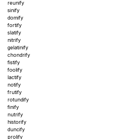
reunify
sinify
domify
fortify
slatify
nitrify
gelatinify
chondrify
fistify
foolify
lactify
notify
frutify
rotundify
finify
nutrify
historify
duncify
prolify