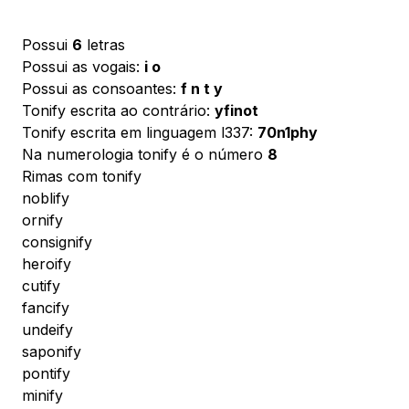
Possui
6
letras
Possui as vogais:
i o
Possui as consoantes:
f n t y
Tonify escrita ao contrário:
yfinot
Tonify escrita em linguagem l337:
70n1phy
Na numerologia tonify é o número
8
Rimas com tonify
noblify
ornify
consignify
heroify
cutify
fancify
undeify
saponify
pontify
minify