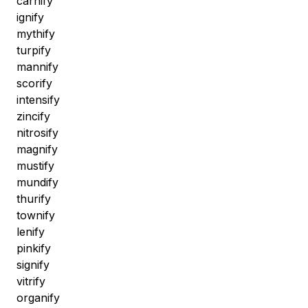
carnify
ignify
mythify
turpify
mannify
scorify
intensify
zincify
nitrosify
magnify
mustify
mundify
thurify
townify
lenify
pinkify
signify
vitrify
organify