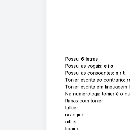
Possui
6
letras
Possui as vogais:
e i o
Possui as consoantes:
n r t
Tonier escrita ao contrário:
r
Tonier escrita em linguagem 
Na numerologia tonier é o 
Rimas com tonier
talkier
orangier
niftier
tippier