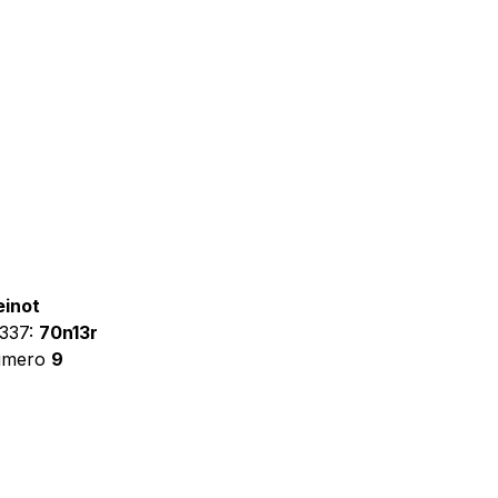
einot
l337:
70n13r
número
9