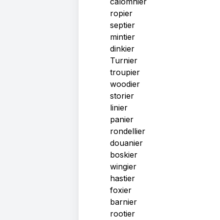
calomnier
ropier
septier
mintier
dinkier
Turnier
troupier
woodier
storier
linier
panier
rondellier
douanier
boskier
wingier
hastier
foxier
barnier
rootier