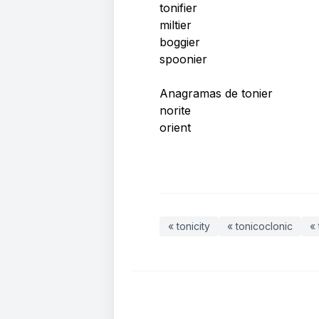
tonifier
miltier
boggier
spoonier
Anagramas de tonier
norite
orient
« tonicity
« tonicoclonic
« 