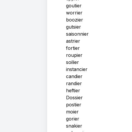
goutier
worrier
boozier
gutsier
saisonnier
astrier
fortier
roupier
soilier
instancier
candier
randier
heftier
Dossier
postier
moier
gorier
snakier