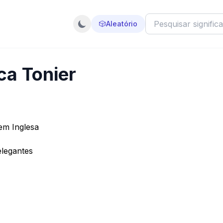
🎲
Aleatório
ca Tonier
em Inglesa
elegantes