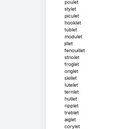
poulet
stylet
piculet
hooklet
tublet
modulet
jillet
fenouillet
striolet
froglet
onglet
skillet
lutelet
ternlet
hutlet
ripplet
treblet
aiglet
corylet