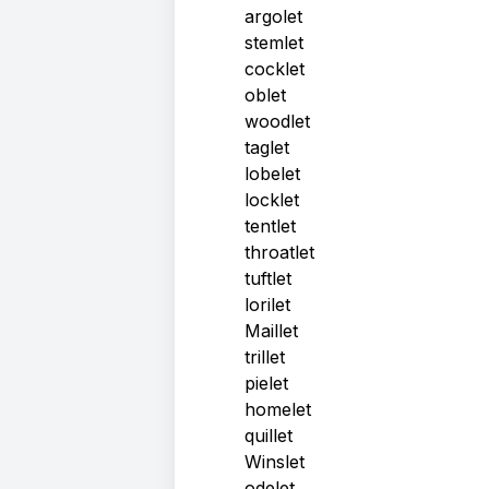
argolet
stemlet
cocklet
oblet
woodlet
taglet
lobelet
locklet
tentlet
throatlet
tuftlet
lorilet
Maillet
trillet
pielet
homelet
quillet
Winslet
odelet