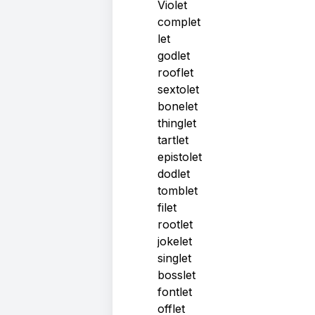
Violet
complet
let
godlet
rooflet
sextolet
bonelet
thinglet
tartlet
epistolet
dodlet
tomblet
filet
rootlet
jokelet
singlet
bosslet
fontlet
offlet