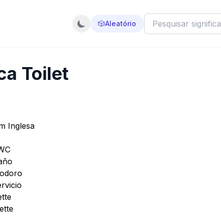
🎲
Aleatório
ca Toilet
em Inglesa
 WC
baño
inodoro
ervicio
ette
ette