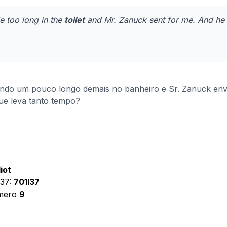
le too long in the
toilet
and Mr. Zanuck sent for me. And he 
do um pouco longo demais no banheiro e Sr. Zanuck envia
ue leva tanto tempo?
liot
337:
701l37
úmero
9