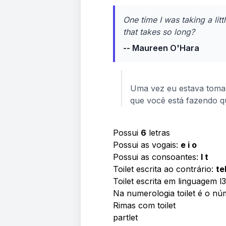
One time I was taking a litt
that takes so long?
-- Maureen O'Hara
Uma vez eu estava toman
que você está fazendo q
Possui
6
letras
Possui as vogais:
e i o
Possui as consoantes:
l t
Toilet escrita ao contrário:
te
Toilet escrita em linguagem l
Na numerologia toilet é o n
Rimas com toilet
partlet