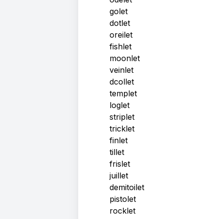
golet
dotlet
oreilet
fishlet
moonlet
veinlet
dcollet
templet
loglet
striplet
tricklet
finlet
tillet
frislet
juillet
demitoilet
pistolet
rocklet