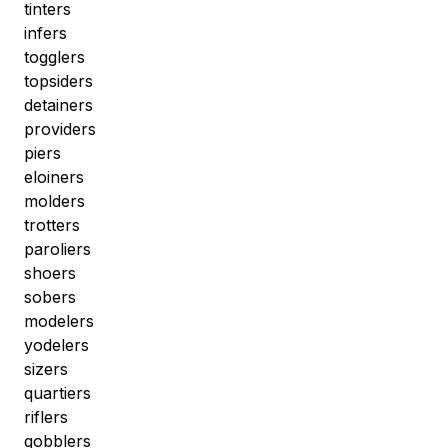
tinters
infers
togglers
topsiders
detainers
providers
piers
eloiners
molders
trotters
paroliers
shoers
sobers
modelers
yodelers
sizers
quartiers
riflers
gobblers