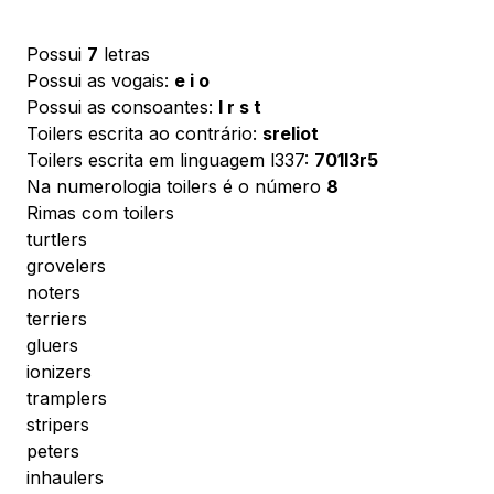
Possui
7
letras
Possui as vogais:
e i o
Possui as consoantes:
l r s t
Toilers escrita ao contrário:
sreliot
Toilers escrita em linguagem l337:
701l3r5
Na numerologia toilers é o número
8
Rimas com toilers
turtlers
grovelers
noters
terriers
gluers
ionizers
tramplers
stripers
peters
inhaulers