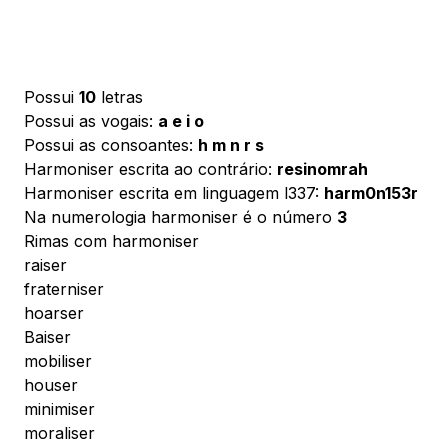
Possui
10
letras
Possui as vogais:
a e i o
Possui as consoantes:
h m n r s
Harmoniser escrita ao contrário:
resinomrah
Harmoniser escrita em linguagem l337:
harm0n153r
Na numerologia harmoniser é o número
3
Rimas com harmoniser
raiser
fraterniser
hoarser
Baiser
mobiliser
houser
minimiser
moraliser