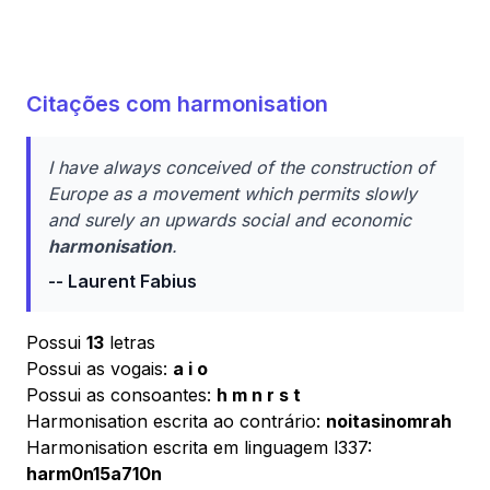
Citações com harmonisation
I have always conceived of the construction of
Europe as a movement which permits slowly
and surely an upwards social and economic
harmonisation
.
-- Laurent Fabius
Possui
13
letras
Possui as vogais:
a i o
Possui as consoantes:
h m n r s t
Harmonisation escrita ao contrário:
noitasinomrah
Harmonisation escrita em linguagem l337:
harm0n15a710n