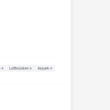
e »
Luftbrücken »
Airpark »