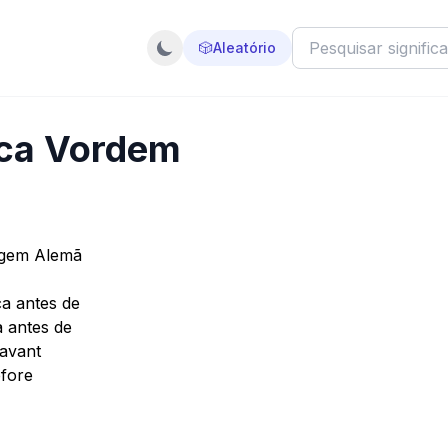
🎲
Aleatório
ica Vordem
igem Alemã
a antes de
 antes de
 avant
efore