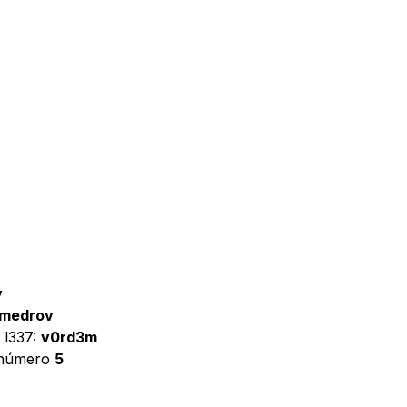
v
medrov
 l337:
v0rd3m
 número
5