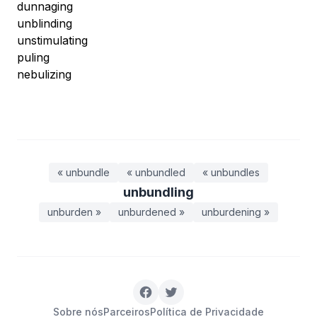
dunnaging
unblinding
unstimulating
puling
nebulizing
« unbundle
« unbundled
« unbundles
unbundling
unburden »
unburdened »
unburdening »
Sobre nós
Parceiros
Política de Privacidade