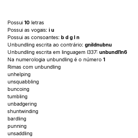
Possui
10
letras
Possui as vogais:
i u
Possui as consoantes:
b d g l n
Unbundling escrita ao contrário:
gnildnubnu
Unbundling escrita em linguagem l337:
unbundl1n6
Na numerologia unbundling é o número
1
Rimas com unbundling
unhelping
unsquabbling
buncoing
tumbling
unbadgering
shuntwinding
bardling
punning
unsaddling