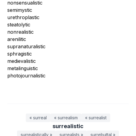
nonsensualistic
semimystic
urethroplastic
steatolytic
nonrealistic
arenilitic
supranaturalistic
sphragistic
medievalistic
metalinguistic
photojournalistic
« surreal
« surrealism
« surrealist
surrealistic
surrealistically »
surrealists »
surrebuttal »