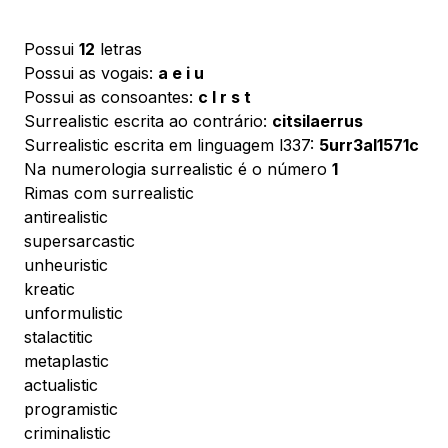
Possui
12
letras
Possui as vogais:
a e i u
Possui as consoantes:
c l r s t
Surrealistic escrita ao contrário:
citsilaerrus
Surrealistic escrita em linguagem l337:
5urr3al1571c
Na numerologia surrealistic é o número
1
Rimas com surrealistic
antirealistic
supersarcastic
unheuristic
kreatic
unformulistic
stalactitic
metaplastic
actualistic
programistic
criminalistic