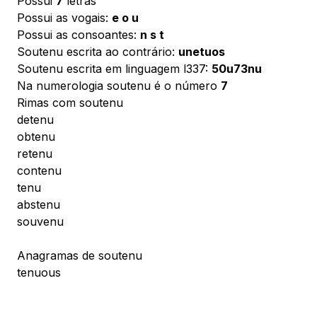
Possui
7
letras
Possui as vogais:
e o u
Possui as consoantes:
n s t
Soutenu escrita ao contrário:
unetuos
Soutenu escrita em linguagem l337:
50u73nu
Na numerologia soutenu é o número
7
Rimas com soutenu
detenu
obtenu
retenu
contenu
tenu
abstenu
souvenu
Anagramas de soutenu
tenuous