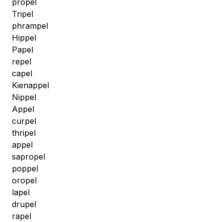
propel
Tripel
phrampel
Hippel
Papel
repel
capel
Kienappel
Nippel
Appel
curpel
thripel
appel
sapropel
poppel
oropel
lapel
drupel
rapel