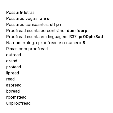
Possui
9
letras
Possui as vogais:
a e o
Possui as consoantes:
d f p r
Proofread escrita ao contrário:
daerfoorp
Proofread escrita em linguagem l337:
pr00phr3ad
Na numerologia proofread é o número
8
Rimas com proofread
outread
oread
protead
lipread
read
aspread
boread
roomstead
unproofread