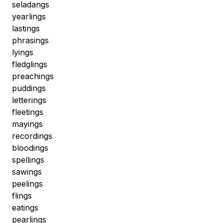
seladangs
yearlings
lastings
phrasings
lyings
fledglings
preachings
puddings
letterings
fleetings
mayings
recordings
bloodings
spellings
sawings
peelings
flings
eatings
pearlings