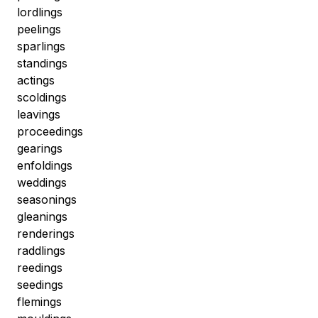
lordlings
peelings
sparlings
standings
actings
scoldings
leavings
proceedings
gearings
enfoldings
weddings
seasonings
gleanings
renderings
raddlings
reedings
seedings
flemings