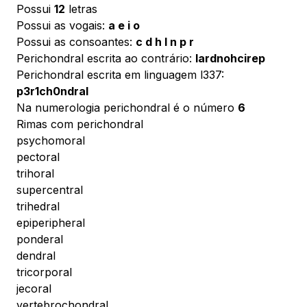
Possui
12
letras
Possui as vogais:
a e i o
Possui as consoantes:
c d h l n p r
Perichondral escrita ao contrário:
lardnohcirep
Perichondral escrita em linguagem l337:
p3r1ch0ndral
Na numerologia perichondral é o número
6
Rimas com perichondral
psychomoral
pectoral
trihoral
supercentral
trihedral
epiperipheral
ponderal
dendral
tricorporal
jecoral
vertebrochondral