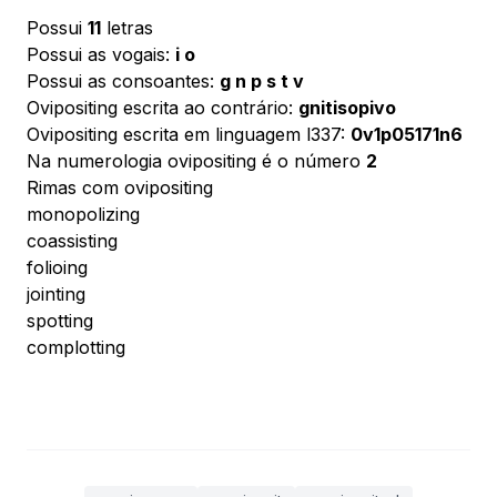
Possui
11
letras
Possui as vogais:
i o
Possui as consoantes:
g n p s t v
Ovipositing escrita ao contrário:
gnitisopivo
Ovipositing escrita em linguagem l337:
0v1p05171n6
Na numerologia ovipositing é o número
2
Rimas com ovipositing
monopolizing
coassisting
folioing
jointing
spotting
complotting