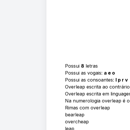
Possui
8
letras
Possui as vogais:
a e o
Possui as consoantes:
l p r v
Overleap escrita ao contrári
Overleap escrita em linguage
Na numerologia overleap é
Rimas com overleap
bearleap
overcheap
leap