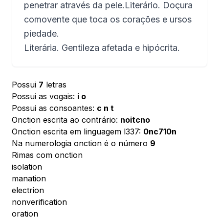
penetrar através da pele.Literário. Doçura
comovente que toca os corações e ursos
piedade.
Literária. Gentileza afetada e hipócrita.
Possui
7
letras
Possui as vogais:
i o
Possui as consoantes:
c n t
Onction escrita ao contrário:
noitcno
Onction escrita em linguagem l337:
0nc710n
Na numerologia onction é o número
9
Rimas com onction
isolation
manation
electrion
nonverification
oration