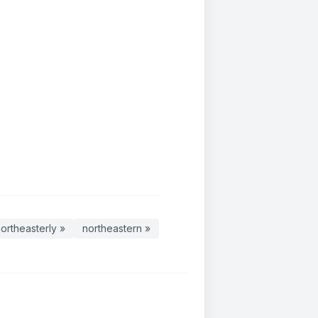
ortheasterly »
northeastern »