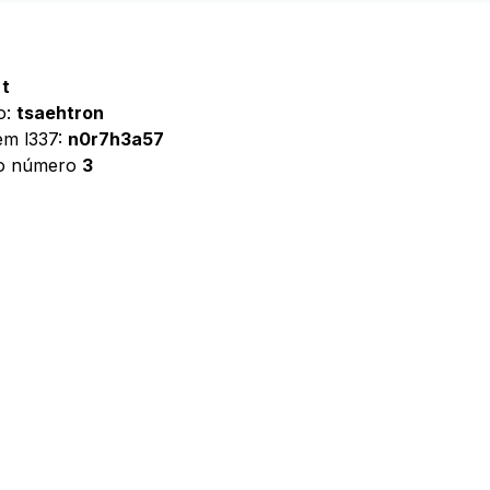
 t
o:
tsaehtron
em l337:
n0r7h3a57
 o número
3