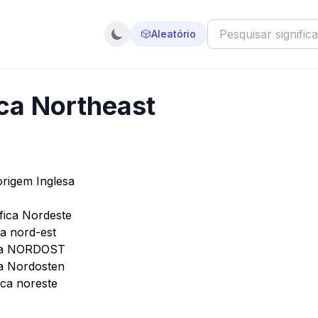
🎲
Aleatório
ica Northeast
origem Inglesa
fica Nordeste
ca nord-est
ica NORDOST
ca Nordosten
ica noreste