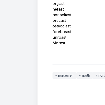
orgiast
heliast
nonpeltast
precast
osteoclast
forebreast
unroast
Morast
« norsemen
« north
« nor