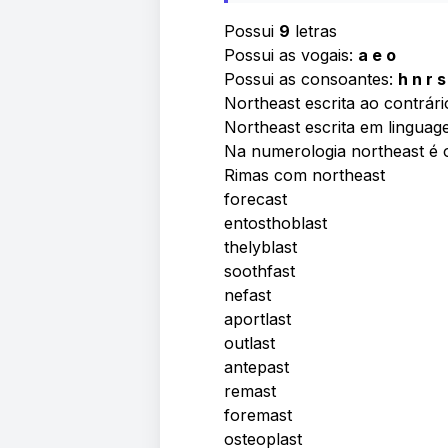
Possui
9
letras
Possui as vogais:
a e o
Possui as consoantes:
h n r s
Northeast escrita ao contrári
Northeast escrita em linguag
Na numerologia northeast é
Rimas com northeast
forecast
entosthoblast
thelyblast
soothfast
nefast
aportlast
outlast
antepast
remast
foremast
osteoplast