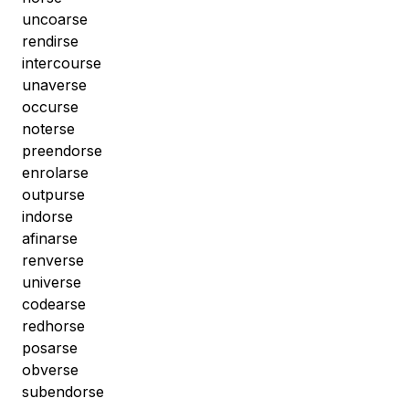
uncoarse
rendirse
intercourse
unaverse
occurse
noterse
preendorse
enrolarse
outpurse
indorse
afinarse
renverse
universe
codearse
redhorse
posarse
obverse
subendorse