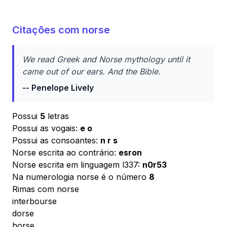
Citações com norse
We read Greek and Norse mythology until it
came out of our ears. And the Bible.
-- Penelope Lively
Possui
5
letras
Possui as vogais:
e o
Possui as consoantes:
n r s
Norse escrita ao contrário:
esron
Norse escrita em linguagem l337:
n0r53
Na numerologia norse é o número
8
Rimas com norse
interbourse
dorse
horse