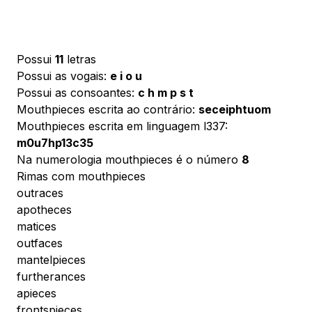
Possui
11
letras
Possui as vogais:
e i o u
Possui as consoantes:
c h m p s t
Mouthpieces escrita ao contrário:
seceiphtuom
Mouthpieces escrita em linguagem l337:
m0u7hp13c35
Na numerologia mouthpieces é o número
8
Rimas com mouthpieces
outraces
apotheces
matices
outfaces
mantelpieces
furtherances
apieces
frontspieces