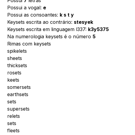
Possui
7
letras
Possui a vogal:
e
Possui as consoantes:
k s t y
Keysets escrita ao contrário:
stesyek
Keysets escrita em linguagem l337:
k3y5375
Na numerologia keysets é o número
5
Rimas com keysets
spikelets
sheets
thicksets
rosets
keets
somersets
earthsets
sets
supersets
relets
sets
fleets