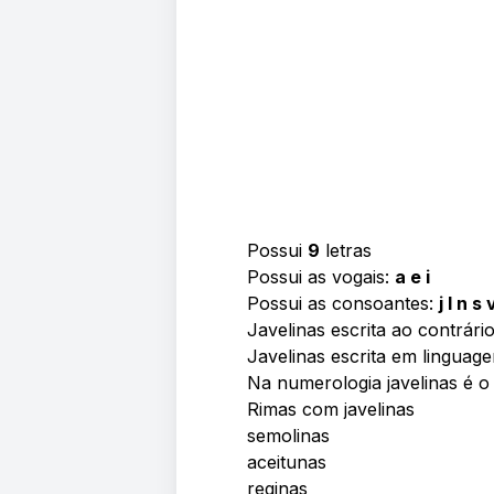
Possui
9
letras
Possui as vogais:
a e i
Possui as consoantes:
j l n s 
Javelinas escrita ao contrári
Javelinas escrita em linguag
Na numerologia javelinas é 
Rimas com javelinas
semolinas
aceitunas
reginas