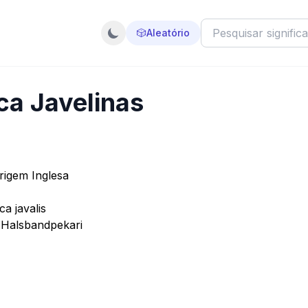
🎲
Aleatório
ica Javelinas
rigem Inglesa
ca javalis
a Halsbandpekari