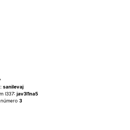
v
o:
sanilevaj
em l337:
jav3l1na5
o número
3