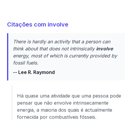
Citações com involve
There is hardly an activity that a person can
think about that does not intrinsically
involve
energy, most of which is currently provided by
fossil fuels.
-- Lee R. Raymond
Há quase uma atividade que uma pessoa pode
pensar que não envolve intrinsecamente
energia, a maioria dos quais é actualmente
fornecida por combustíveis fósseis.