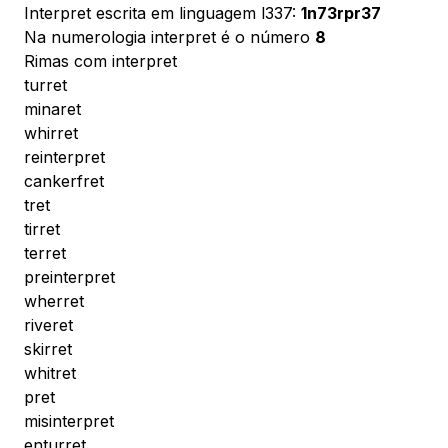
Interpret escrita em linguagem l337:
1n73rpr37
Na numerologia interpret é o número
8
Rimas com interpret
turret
minaret
whirret
reinterpret
cankerfret
tret
tirret
terret
preinterpret
wherret
riveret
skirret
whitret
pret
misinterpret
enturret