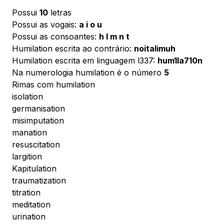
Possui
10
letras
Possui as vogais:
a i o u
Possui as consoantes:
h l m n t
Humilation escrita ao contrário:
noitalimuh
Humilation escrita em linguagem l337:
hum1la710n
Na numerologia humilation é o número
5
Rimas com humilation
isolation
germanisation
misimputation
manation
resuscitation
largition
Kapitulation
traumatization
titration
meditation
urination