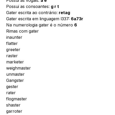
Possui as vogais:
a e
Possui as consoantes:
g r t
Gater escrita ao contrário:
retag
Gater escrita em linguagem l337:
6a73r
Na numerologia gater é o número
6
Rimas com gater
inaunter
flatter
greeter
raster
marketer
weighmaster
unmaster
Gangster
gester
rater
flogmaster
shaster
garroter