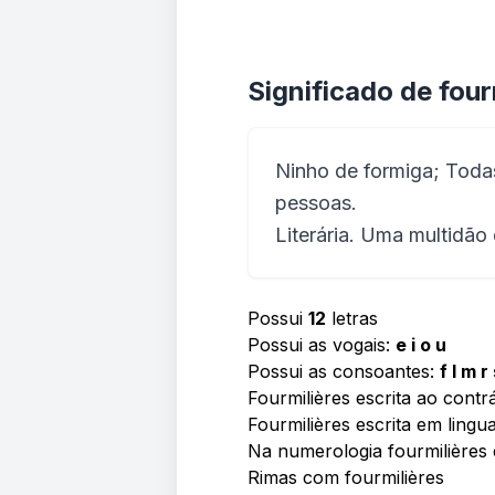
Significado de four
Ninho de formiga; Todas
pessoas.
Literária. Uma multidão
Possui
12
letras
Possui as vogais:
e i o u
Possui as consoantes:
f l m r
Fourmilières escrita ao contr
Fourmilières escrita em ling
Na numerologia fourmilière
Rimas com fourmilières