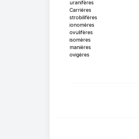
uranifères
Carrières
strobilifères
ionomères
ovulifères
isomères
manières
ovigères