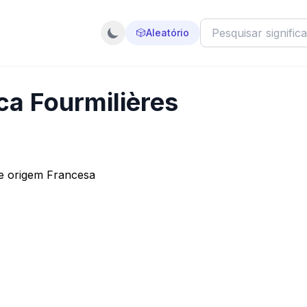
🎲
Aleatório
ica Fourmilières
de origem Francesa