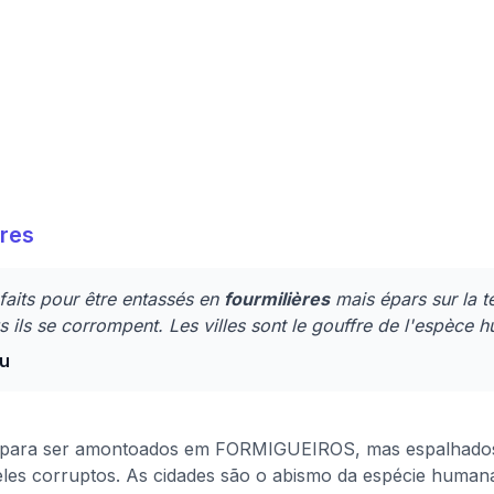
ères
aits pour être entassés en
fourmilières
mais épars sur la te
us ils se corrompent. Les villes sont le gouffre de l'espèce 
au
 para ser amontoados em FORMIGUEIROS, mas espalhados s
eles corruptos. As cidades são o abismo da espécie human