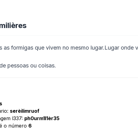
milières
 as formigas que vivem no mesmo lugar.Lugar onde vi
 de pessoas ou coisas.
 s
ário:
serèilimruof
uagem l337:
ph0urm1l1èr35
s é o número
6