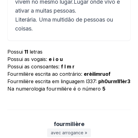
vivem no mesmo lugar.Lugar onde vivo e
ativar a muitas pessoas.
Literária. Uma multidão de pessoas ou
coisas.
Possui
11
letras
Possui as vogais:
e i o u
Possui as consoantes:
f l m r
Fourmilière escrita ao contrário:
erèilimruof
Fourmilière escrita em linguagem l337:
ph0urm1l1èr3
Na numerologia fourmilière é o número
5
fourmilière
avec arrogance »