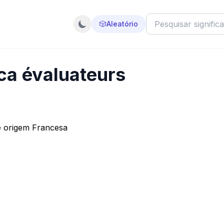
🎲
Aleatório
ica évaluateurs
e origem Francesa