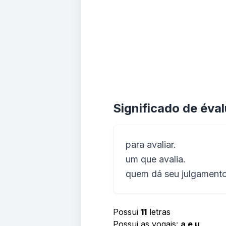
Significado de éva
para avaliar.
um que avalia.
quem dá seu julgamento 
Possui
11
letras
Possui as vogais:
a e u