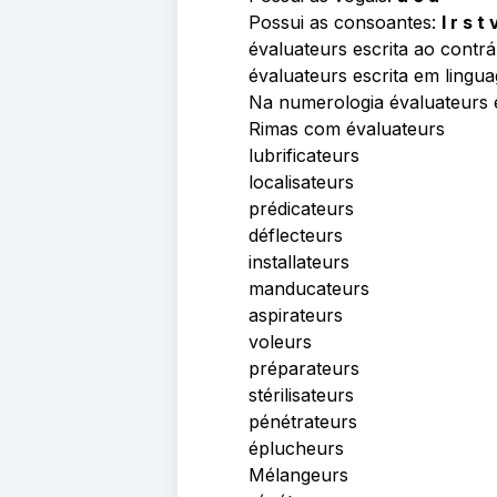
Possui as consoantes:
l r s t 
évaluateurs escrita ao contrá
évaluateurs escrita em lingu
Na numerologia évaluateurs
Rimas com évaluateurs
lubrificateurs
localisateurs
prédicateurs
déflecteurs
installateurs
manducateurs
aspirateurs
voleurs
préparateurs
stérilisateurs
pénétrateurs
éplucheurs
Mélangeurs