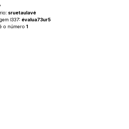
v
rio:
sruetaulavé
agem l337:
évalua73ur5
 é o número
1