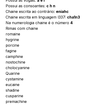
Possui as vogais:
a e i
Possui as consoantes:
c h n
Chaine escrita ao contrário:
eniahc
Chaine escrita em linguagem l337:
cha1n3
Na numerologia chaine é o número
4
Rimas com chaine
romaine
hygrine
porcine
fagine
camphine
nostochine
cholocyanine
Quarine
cystamine
eucaine
shadine
cusparine
premachine