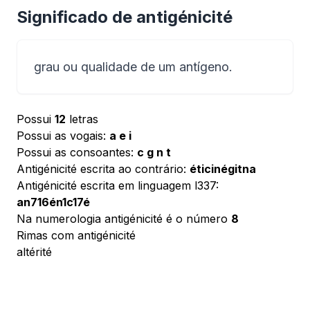
Significado de antigénicité
grau ou qualidade de um antígeno.
Possui
12
letras
Possui as vogais:
a e i
Possui as consoantes:
c g n t
Antigénicité escrita ao contrário:
éticinégitna
Antigénicité escrita em linguagem l337:
an716én1c17é
Na numerologia antigénicité é o número
8
Rimas com antigénicité
altérité