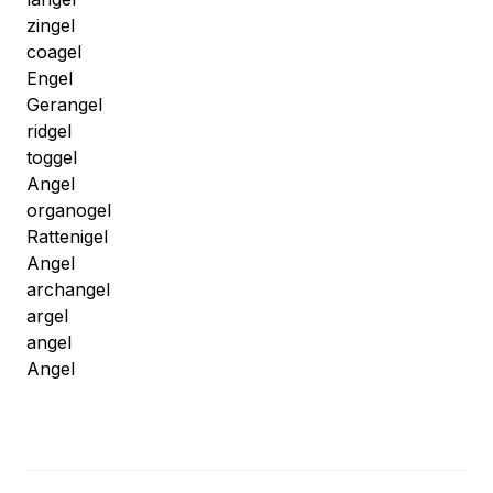
zingel
coagel
Engel
Gerangel
ridgel
toggel
Angel
organogel
Rattenigel
Angel
archangel
argel
angel
Angel