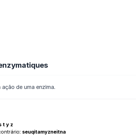
ienzymatiques
a ação de uma enzima.
s t y z
contrário:
seuqitamyzneitna