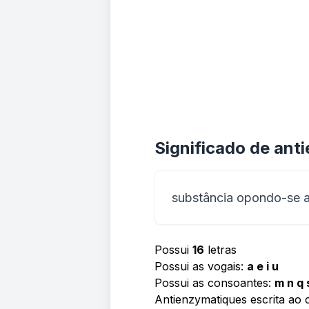
Significado de ant
substância opondo-se 
Possui
16
letras
Possui as vogais:
a e i u
Possui as consoantes:
m n q 
Antienzymatiques escrita ao 