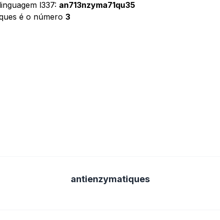
linguagem l337:
an713nzyma71qu35
iques é o número
3
antienzymatiques