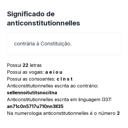
Significado de
anticonstitutionnelles
contrária à Constituição.
Possui
22
letras
Possui as vogais:
a e i o u
Possui as consoantes:
c l n s t
Anticonstitutionnelles escrita ao contrário:
sellennoitutitsnocitna
Anticonstitutionnelles escrita em linguagem l337:
an71c0n5717u710nn3ll35
Na numerologia anticonstitutionnelles é o número
2