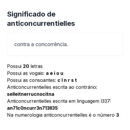
Significado de
anticoncurrentielles
contra a concorrência.
Possui
20
letras
Possui as vogais:
a e i o u
Possui as consoantes:
c l n r s t
Anticoncurrentielles escrita ao contrário:
selleitnerrucnocitna
Anticoncurrentielles escrita em linguagem l337:
an71c0ncurr3n713ll35
Na numerologia anticoncurrentielles é o número
3