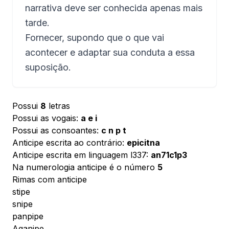
narrativa deve ser conhecida apenas mais
tarde.
Fornecer, supondo que o que vai
acontecer e adaptar sua conduta a essa
suposição.
Possui
8
letras
Possui as vogais:
a e i
Possui as consoantes:
c n p t
Anticipe escrita ao contrário:
epicitna
Anticipe escrita em linguagem l337:
an71c1p3
Na numerologia anticipe é o número
5
Rimas com anticipe
stipe
snipe
panpipe
Aganipe