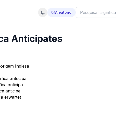
🎲
Aleatório
ca Anticipates
 origem Inglesa
ifica antecipa
ica anticipa
ca anticipe
ca erwartet