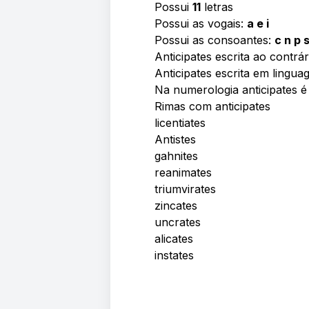
Possui
11
letras
Possui as vogais:
a e i
Possui as consoantes:
c n p s
Anticipates escrita ao contrár
Anticipates escrita em lingua
Na numerologia anticipates 
Rimas com anticipates
licentiates
Antistes
gahnites
reanimates
triumvirates
zincates
uncrates
alicates
instates