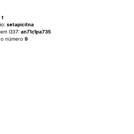
 t
io:
setapicitna
gem l337:
an71c1pa735
é o número
9