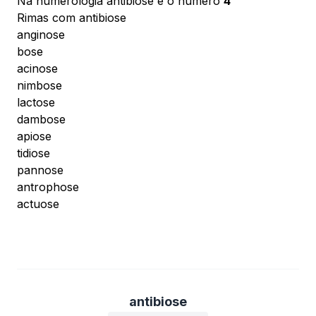
Na numerologia antibiose é o número
4
Rimas com antibiose
anginose
bose
acinose
nimbose
lactose
dambose
apiose
tidiose
pannose
antrophose
actuose
antibiose