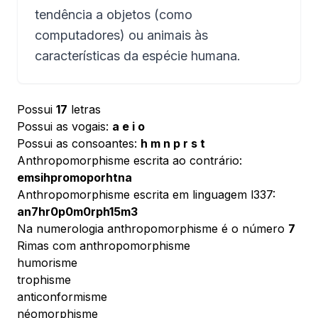
tendência a objetos (como
computadores) ou animais às
características da espécie humana.
Possui
17
letras
Possui as vogais:
a e i o
Possui as consoantes:
h m n p r s t
Anthropomorphisme escrita ao contrário:
emsihpromoporhtna
Anthropomorphisme escrita em linguagem l337:
an7hr0p0m0rph15m3
Na numerologia anthropomorphisme é o número
7
Rimas com anthropomorphisme
humorisme
trophisme
anticonformisme
néomorphisme