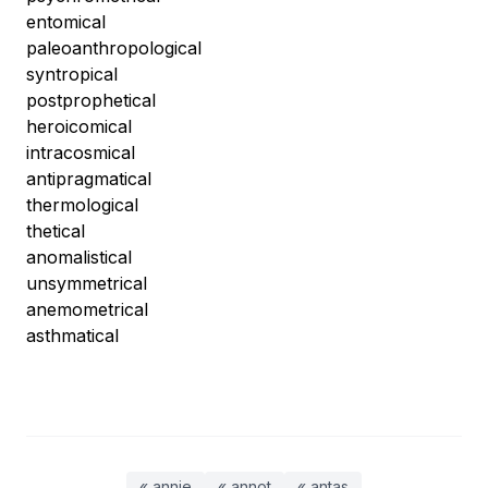
entomical
paleoanthropological
syntropical
postprophetical
heroicomical
intracosmical
antipragmatical
thermological
thetical
anomalistical
unsymmetrical
anemometrical
asthmatical
« annie
« annot
« antas