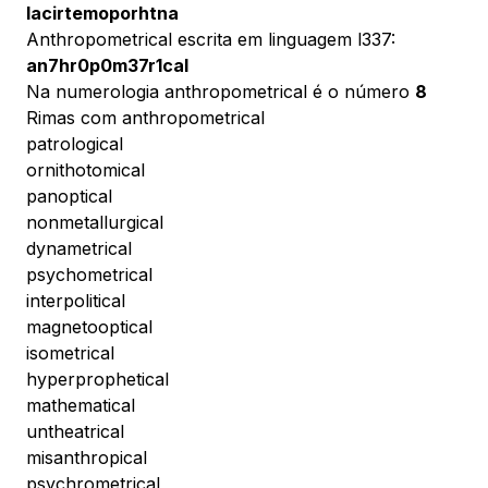
lacirtemoporhtna
Anthropometrical escrita em linguagem l337:
an7hr0p0m37r1cal
Na numerologia anthropometrical é o número
8
Rimas com anthropometrical
patrological
ornithotomical
panoptical
nonmetallurgical
dynametrical
psychometrical
interpolitical
magnetooptical
isometrical
hyperprophetical
mathematical
untheatrical
misanthropical
psychrometrical