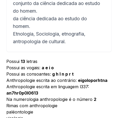
conjunto da ciência dedicada ao estudo
do homem.
da ciência dedicada ao estudo do
homem.
Etnologia, Sociologia, etnografia,
antropologia de cultural.
Possui
13
letras
Possui as vogais:
a e i o
Possui as consoantes:
g h l n p r t
Anthropologie escrita ao contrário:
eigoloporhtna
Anthropologie escrita em linguagem l337:
an7hr0p0l0613
Na numerologia anthropologie é o número
2
Rimas com anthropologie
paléontologie