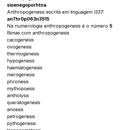
sisenegoporhtna
Anthropogenesis escrita em linguagem l337:
an7hr0p063n3515
Na numerologia anthropogenesis é o número
5
Rimas com anthropogenesis
cacogenesis
ovogenesis
thermogenesis
hypogenesis
haematogenesis
merogenesis
phronesis
mythopoesis
antholysis
queratogenesis
anoesis
petrogenesis
pythogenesis