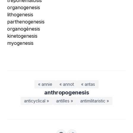
treponematosis
organogenesis
lithogenesis
parthenogenesis
organogénesis
kinetogenesis
myogenesis
« annie
« annot
« antas
anthropogenesis
anticyclical »
antilles »
antimilitaristic »