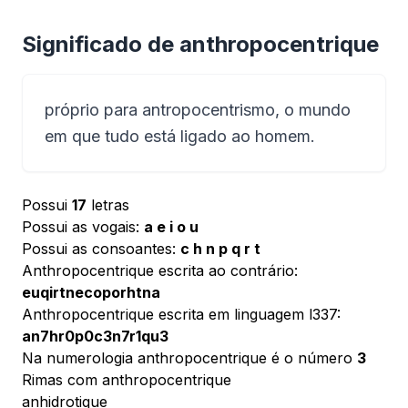
Significado de anthropocentrique
próprio para antropocentrismo, o mundo
em que tudo está ligado ao homem.
Possui
17
letras
Possui as vogais:
a e i o u
Possui as consoantes:
c h n p q r t
Anthropocentrique escrita ao contrário:
euqirtnecoporhtna
Anthropocentrique escrita em linguagem l337:
an7hr0p0c3n7r1qu3
Na numerologia anthropocentrique é o número
3
Rimas com anthropocentrique
anhidrotique