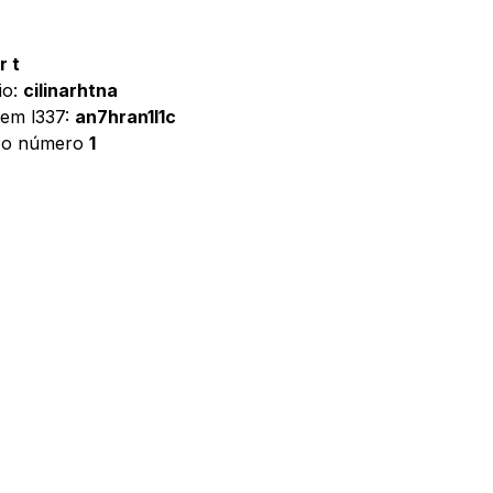
r t
io:
cilinarhtna
gem l337:
an7hran1l1c
é o número
1