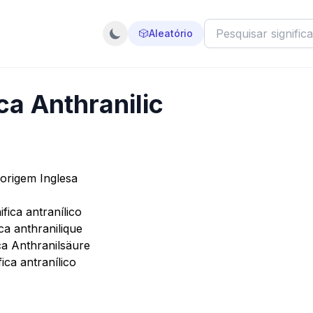
🎲
Aleatório
ca Anthranilic
 origem Inglesa
fica antranílico
ca anthranilique
ca Anthranilsäure
ica antranílico