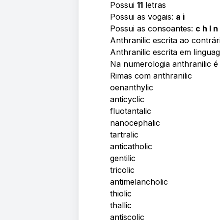
Possui
11
letras
Possui as vogais:
a i
Possui as consoantes:
c h l n 
Anthranilic escrita ao contrár
Anthranilic escrita em lingua
Na numerologia anthranilic 
Rimas com anthranilic
oenanthylic
anticyclic
fluotantalic
nanocephalic
tartralic
anticatholic
gentilic
tricolic
antimelancholic
thiolic
thallic
antiscolic