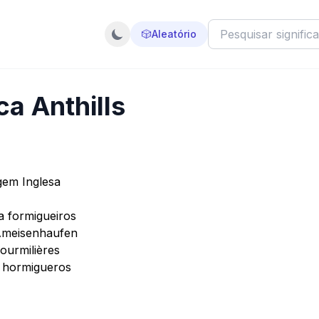
🎲
Aleatório
ca Anthills
igem Inglesa
ca formigueiros
 Ameisenhaufen
fourmilières
a hormigueros