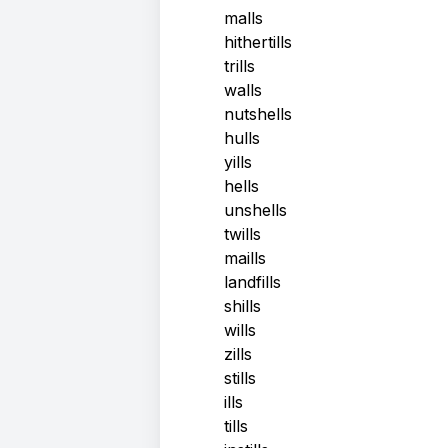
malls
hithertills
trills
walls
nutshells
hulls
yills
hells
unshells
twills
maills
landfills
shills
wills
zills
stills
ills
tills