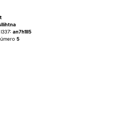
t
sllihtna
 l337:
an7h1ll5
 número
5