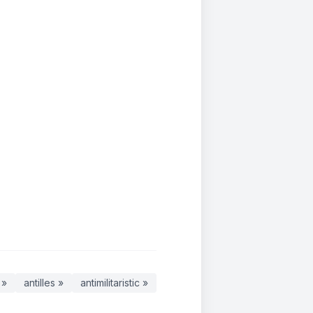
 »
antilles »
antimilitaristic »