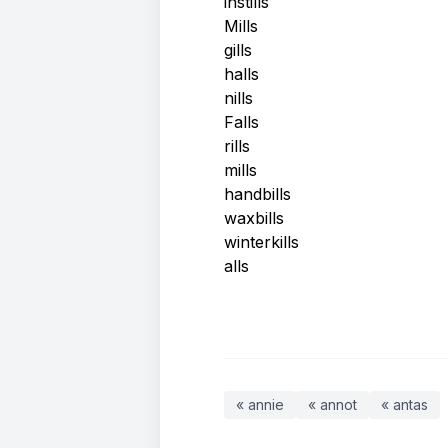
instills
Mills
gills
halls
nills
Falls
rills
mills
handbills
waxbills
winterkills
alls
« annie
« annot
« antas