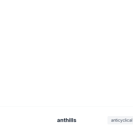
anthills
anticyclical