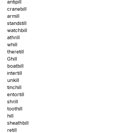
antipill
cranebill
armill
standstill
watchbill
athrill
whill
theretill
Ghill
boatbill
intertill
unkill
tinchill
entortill
shrill
toothill
hill
sheathbill
retill