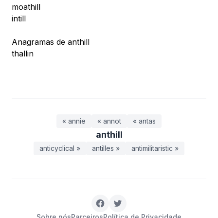
moathill
intill
Anagramas de anthill
thallin
« annie
« annot
« antas
anthill
anticyclical »
antilles »
antimilitaristic »
Sobre nós
Parceiros
Política de Privacidade