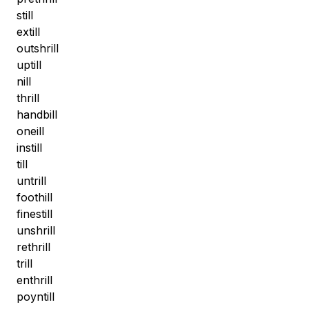
still
extill
outshrill
uptill
nill
thrill
handbill
oneill
instill
till
untrill
foothill
finestill
unshrill
rethrill
trill
enthrill
poyntill