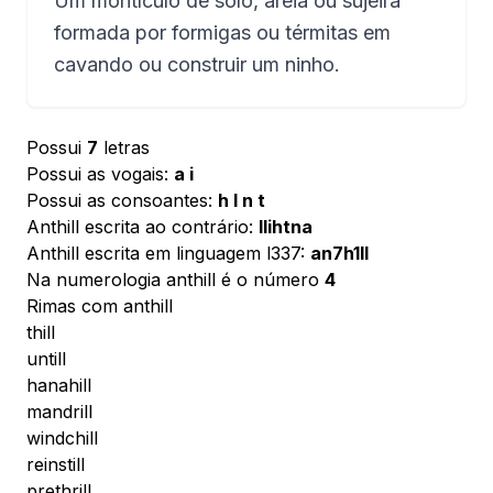
Um montículo de solo, areia ou sujeira
formada por formigas ou térmitas em
cavando ou construir um ninho.
Possui
7
letras
Possui as vogais:
a i
Possui as consoantes:
h l n t
Anthill escrita ao contrário:
llihtna
Anthill escrita em linguagem l337:
an7h1ll
Na numerologia anthill é o número
4
Rimas com anthill
thill
untill
hanahill
mandrill
windchill
reinstill
prethrill