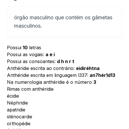
órgão masculino que contém os gâmetas
masculinos.
Possui
10
letras
Possui as vogais:
a e i
Possui as consoantes:
d h n r t
Anthéridie escrita ao contrário:
eidiréhtna
Anthéridie escrita em linguagem l337:
an7hér1d13
Na numerologia anthéridie é o número
3
Rimas com anthéridie
écidie
Néphridie
apatridie
sténocardie
orthopédie