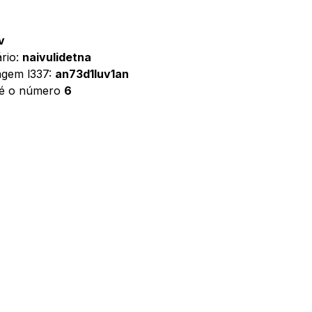
 v
ário:
naivulidetna
uagem l337:
an73d1luv1an
n é o número
6