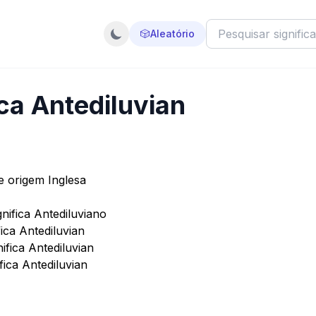
🎲
Aleatório
ica Antediluvian
e origem Inglesa
nifica Antediluviano
ica Antediluvian
ifica Antediluvian
fica Antediluvian