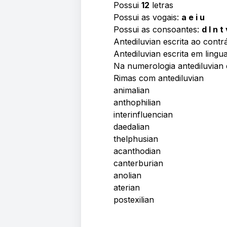
Possui
12
letras
Possui as vogais:
a e i u
Possui as consoantes:
d l n t
Antediluvian escrita ao contr
Antediluvian escrita em ling
Na numerologia antediluvia
Rimas com antediluvian
animalian
anthophilian
interinfluencian
daedalian
thelphusian
acanthodian
canterburian
anolian
aterian
postexilian