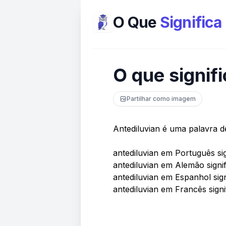
O Que
Significa
O que signif
Partilhar como imagem
Antediluvian é uma palavra d
antediluvian em Português sig
antediluvian em Alemão signif
antediluvian em Espanhol sign
antediluvian em Francês signi