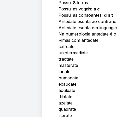
Possui
8
letras
Possui as vogais:
a e
Possui as consoantes:
d n t
Antedate escrita ao contrário
Antedate escrita em linguage
Na numerologia antedate é 
Rimas com antedate
caffeate
unintermediate
tractate
masterate
lanate
humanate
ecaudate
aculeate
dilatate
azelate
quadrate
literate