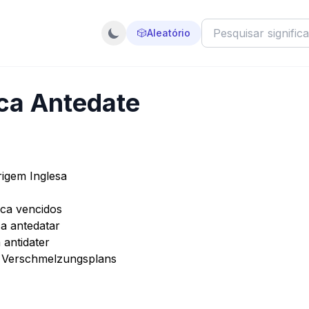
🎲
Aleatório
ica Antedate
rigem Inglesa
ica vencidos
ca antedatar
 antidater
a Verschmelzungsplans