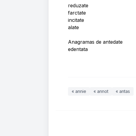
reduzate
farctate
incitate
alate
Anagramas de antedate
edentata
« annie
« annot
« antas