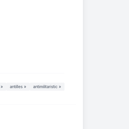
 »
antilles »
antimilitaristic »