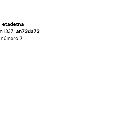
:
etadetna
m l337:
an73da73
o número
7