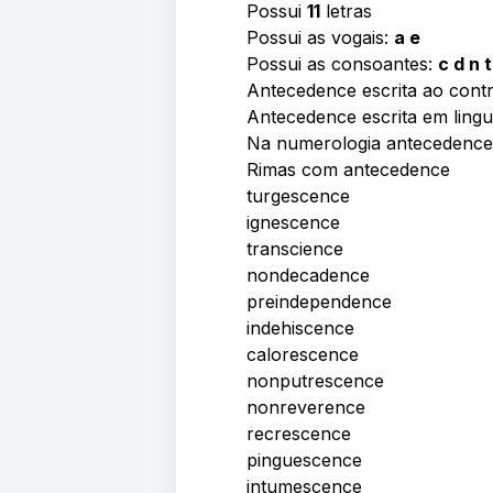
Possui
11
letras
Possui as vogais:
a e
Possui as consoantes:
c d n t
Antecedence escrita ao contr
Antecedence escrita em ling
Na numerologia antecedenc
Rimas com antecedence
turgescence
ignescence
transcience
nondecadence
preindependence
indehiscence
calorescence
nonputrescence
nonreverence
recrescence
pinguescence
intumescence