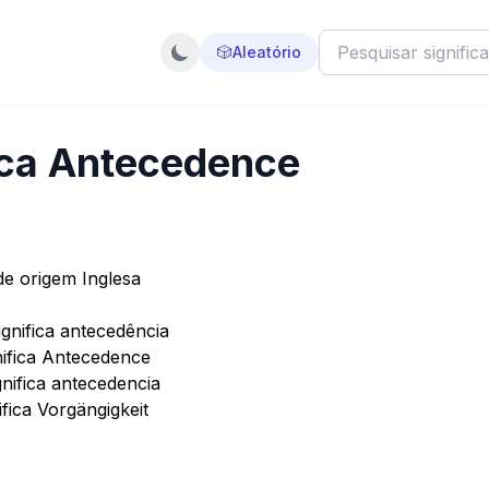
🎲
Aleatório
ica Antecedence
e origem Inglesa
gnifica antecedência
ifica Antecedence
nifica antecedencia
ica Vorgängigkeit