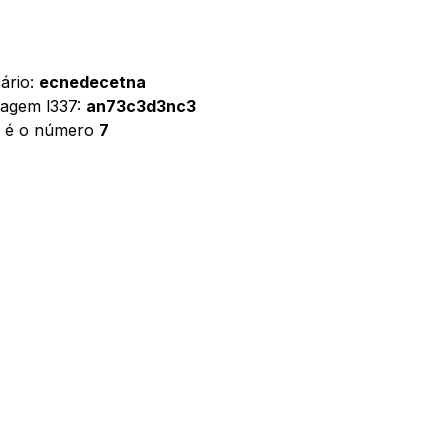
ário:
ecnedecetna
uagem l337:
an73c3d3nc3
e é o número
7