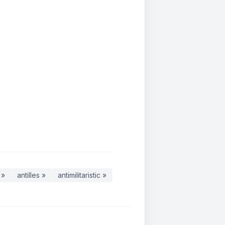
 »
antilles »
antimilitaristic »